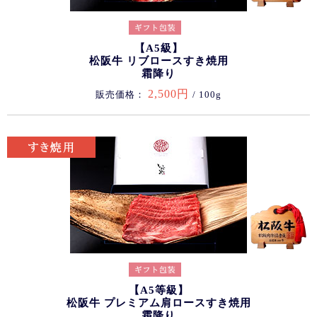
【A5級】
松阪牛 リブロースすき焼用
霜降り
2,500円
販売価格：
/ 100g
【A5等級】
松阪牛 プレミアム肩ロースすき焼用
霜降り