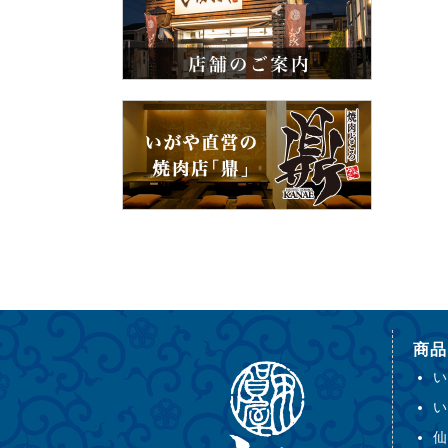
商品
い
い
仙