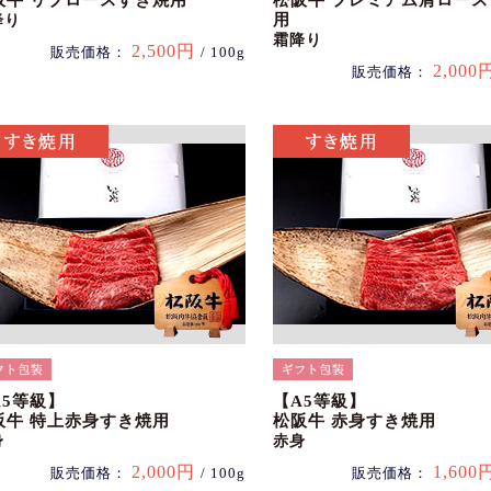
阪牛 リブロースすき焼用
松阪牛 プレミアム肩ロー
用
降り
霜降り
2,500円
販売価格：
/ 100g
2,000
販売価格：
A5等級】
【A5等級】
阪牛 特上赤身すき焼用
松阪牛 赤身すき焼用
身
赤身
2,000円
1,600
販売価格：
/ 100g
販売価格：