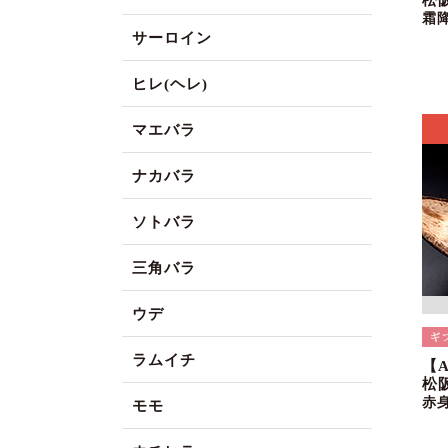
松
霜
サーロイン
ヒレ(ヘレ)
マエバラ
ナカバラ
ソトバラ
三角バラ
ウデ
ラムイチ
【
松
赤
モモ