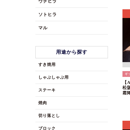
ウチヒラ
ソトヒラ
マル
用途から探す
すき焼用
しゃぶしゃぶ用
【
松
ステーキ
霜
焼肉
切り落とし
ブロック