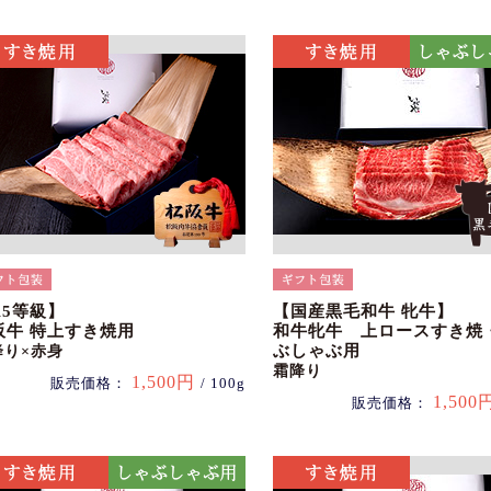
A5等級】
【国産黒毛和牛 牝牛】
阪牛 特上すき焼用
和牛牝牛 上ロースすき焼
ぶしゃぶ用
降り×赤身
霜降り
1,500円
販売価格：
/ 100g
1,500
販売価格：