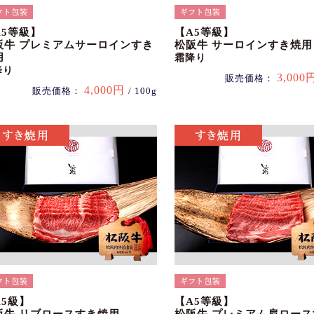
A5等級】
【A5等級】
阪牛 プレミアムサーロインすき
松阪牛 サーロインすき焼用
用
霜降り
降り
3,000
販売価格：
4,000円
販売価格：
/ 100g
A5級】
【A5等級】