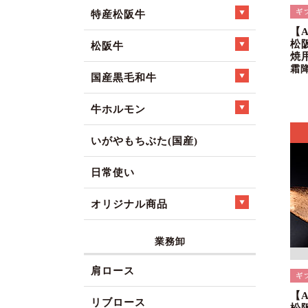
特産松阪牛
【
松
松阪牛
焼
霜
国産黒毛和牛
牛ホルモン
いがやもちぶた(国産)
日常使い
オリジナル商品
業務卸
肩ロース
【
リブロース