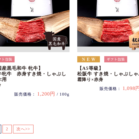
国産黒毛和牛 牝牛】
【A5等級】
牛牝牛 赤身すき焼・しゃぶし
松阪牛 すき焼・しゃぶしゃ
ぶ用
霜降り×赤身
身
1,098
販売価格：
1,200円
販売価格：
/ 100g
2
次へ>>