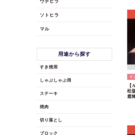
ウチヒラ
ソトヒラ
マル
用途から探す
すき焼用
しゃぶしゃぶ用
【
松
ステーキ
霜
焼肉
切り落とし
ブロック