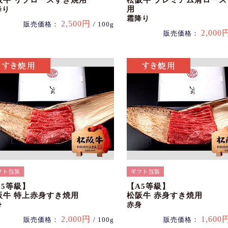
阪牛 リブロースすき焼用
松阪牛 プレミアム肩ロー
用
降り
霜降り
2,500円
販売価格：
/ 100g
2,000
販売価格：
A5等級】
【A5等級】
阪牛 特上赤身すき焼用
松阪牛 赤身すき焼用
身
赤身
2,000円
1,600
販売価格：
/ 100g
販売価格：