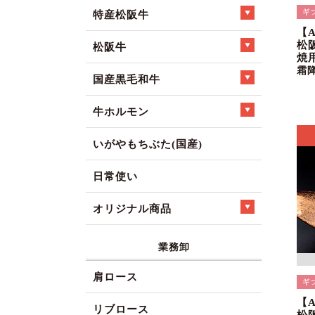
特産松阪牛
【
松
松阪牛
焼
霜
国産黒毛和牛
牛ホルモン
いがやもちぶた(国産)
日常使い
オリジナル商品
業務卸
肩ロース
【
リブロース