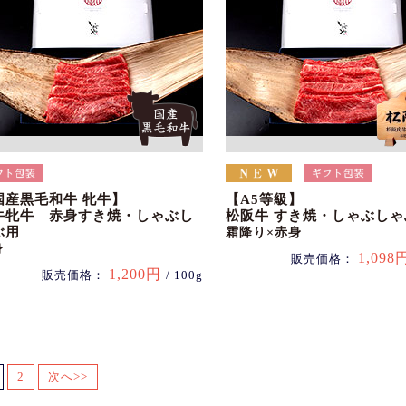
国産黒毛和牛 牝牛】
【A5等級】
牛牝牛 赤身すき焼・しゃぶし
松阪牛 すき焼・しゃぶしゃ
ぶ用
霜降り×赤身
身
1,098
販売価格：
1,200円
販売価格：
/ 100g
2
次へ>>