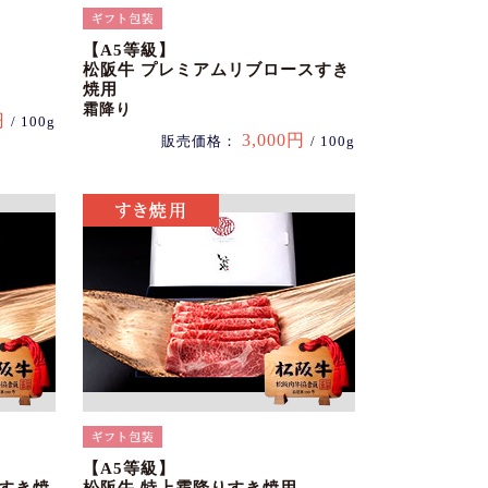
【A5等級】
松阪牛 プレミアムリブロースすき
焼用
霜降り
円
/ 100g
3,000円
販売価格：
/ 100g
【A5等級】