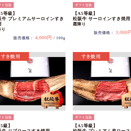
A5等級】
【A5等級】
阪牛 プレミアムサーロインすき
松阪牛 サーロインすき焼用
用
霜降り
降り
3,000
販売価格：
4,000円
販売価格：
/ 100g
A5級】
【A5等級】