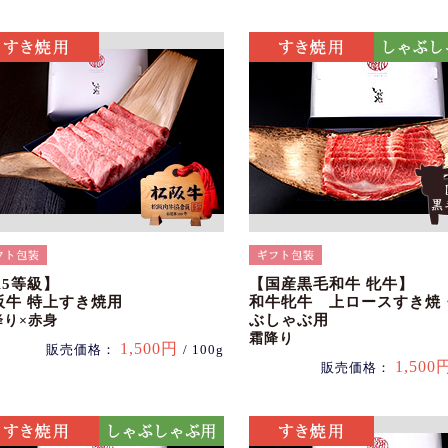
A5等級】
【国産黒毛和牛 牝牛】
阪牛 特上すき焼用
和牛牝牛 上ロースすき焼
ぶしゃぶ用
降り×赤身
霜降り
1,500円
販売価格：
/ 100g
1,500
販売価格：