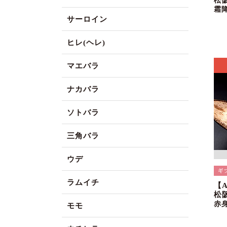
松
霜
サーロイン
ヒレ(ヘレ)
マエバラ
ナカバラ
ソトバラ
三角バラ
ウデ
ラムイチ
【
松
赤
モモ