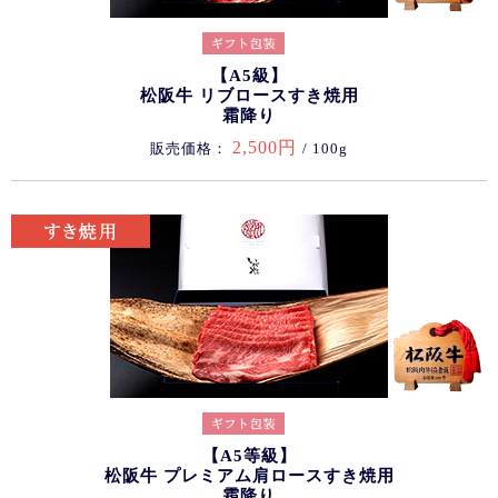
【A5級】
松阪牛 リブロースすき焼用
霜降り
2,500円
販売価格：
/ 100g
【A5等級】
松阪牛 プレミアム肩ロースすき焼用
霜降り