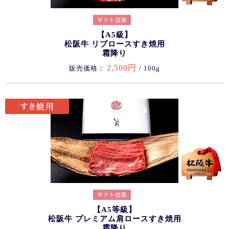
【A5級】
松阪牛 リブロースすき焼用
霜降り
2,500円
販売価格：
/ 100g
【A5等級】
松阪牛 プレミアム肩ロースすき焼用
霜降り