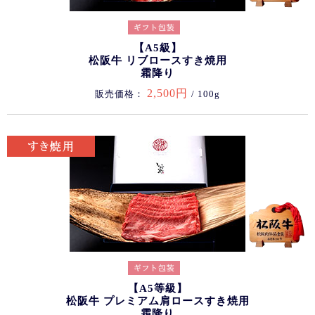
【A5級】
松阪牛 リブロースすき焼用
霜降り
2,500円
販売価格：
/ 100g
【A5等級】
松阪牛 プレミアム肩ロースすき焼用
霜降り