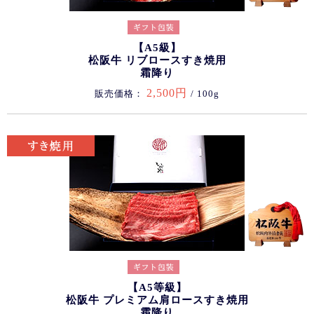
【A5級】
松阪牛 リブロースすき焼用
霜降り
2,500円
販売価格：
/ 100g
【A5等級】
松阪牛 プレミアム肩ロースすき焼用
霜降り