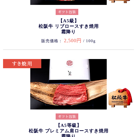
【A5級】
松阪牛 リブロースすき焼用
霜降り
2,500円
販売価格：
/ 100g
【A5等級】
松阪牛 プレミアム肩ロースすき焼用
霜降り