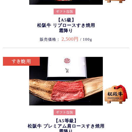
【A5級】
松阪牛 リブロースすき焼用
霜降り
2,500円
販売価格：
/ 100g
【A5等級】
松阪牛 プレミアム肩ロースすき焼用
霜降り