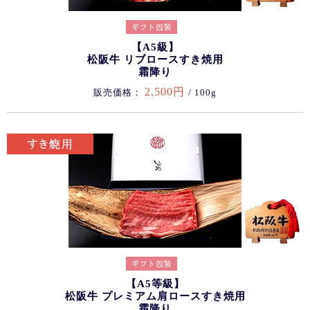
【A5級】
松阪牛 リブロースすき焼用
霜降り
2,500円
販売価格：
/ 100g
【A5等級】
松阪牛 プレミアム肩ロースすき焼用
霜降り