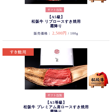
【A5級】
松阪牛 リブロースすき焼用
霜降り
2,500円
販売価格：
/ 100g
【A5等級】
松阪牛 プレミアム肩ロースすき焼用
霜降り