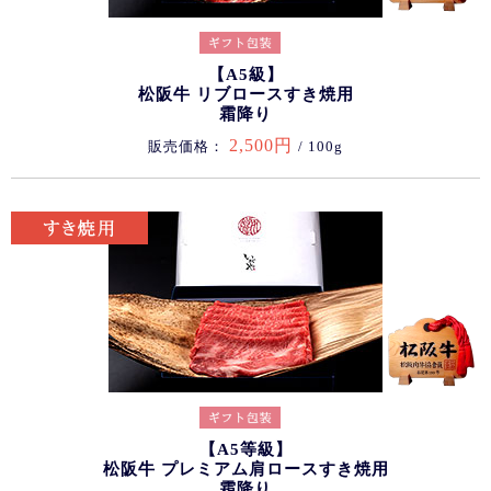
【A5級】
松阪牛 リブロースすき焼用
霜降り
2,500円
販売価格：
/ 100g
【A5等級】
松阪牛 プレミアム肩ロースすき焼用
霜降り