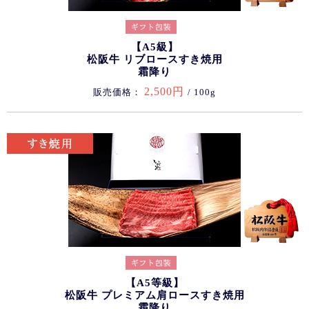
【A5級】
松阪牛 リブロースすき焼用
霜降り
2,500円
販売価格：
/ 100g
【A5等級】
松阪牛 プレミアム肩ロースすき焼用
霜降り