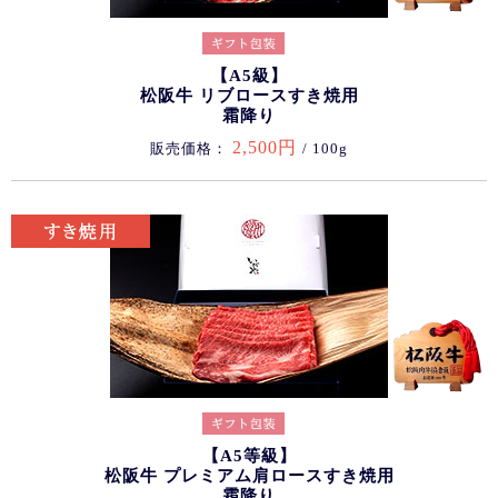
【A5級】
松阪牛 リブロースすき焼用
霜降り
2,500円
販売価格：
/ 100g
【A5等級】
松阪牛 プレミアム肩ロースすき焼用
霜降り