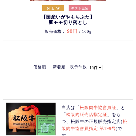
【国産いがやもちぶた】
豚モモ切り落とし
98円
販売価格：
/ 100g
価格順
新着順
表示件数
当店は「
松阪肉牛協會員証
」と
「
松阪肉販売店指定証
」をも
つ、松阪牛の正規販売指定店(
松
阪肉牛協會員指定 第199号
)で
す。