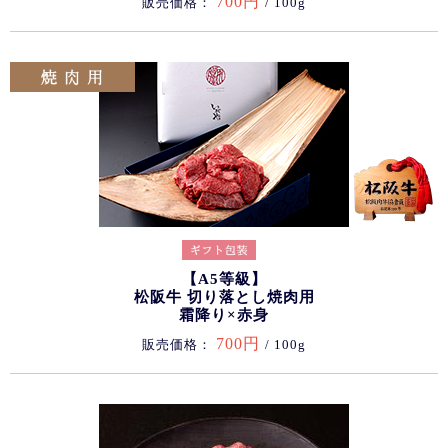
700円
販売価格：
/ 100g
【A5等級】
松阪牛 切り落とし焼肉用
霜降り×赤身
700円
販売価格：
/ 100g