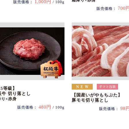
霜降り×赤身
1,000円
販売価格：
/ 100g
700
販売価格：
A5等級】
阪牛 切り落とし
【国産いがやもちぶた】
降り×赤身
豚モモ切り落とし
480円
販売価格：
/ 100g
98
販売価格：