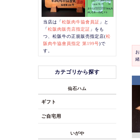
当店は「
松阪肉牛協會員証
」と
「
松阪肉販売店指定証
」をも
つ、松阪牛の正規販売指定店(
松
阪肉牛協會員指定 第199号
)で
す。
お
緒
カテゴリから探す
仙石ハム
ギフト
ご自宅用
いがや