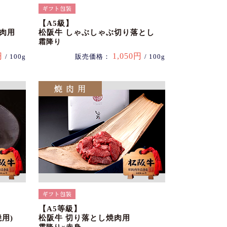
【A5級】
肉用
松阪牛 しゃぶしゃぶ切り落とし
霜降り
円
1,050円
/ 100g
販売価格：
/ 100g
【A5等級】
用)
松阪牛 切り落とし焼肉用