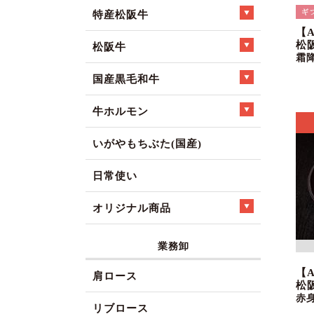
特産松阪牛
【
松
松阪牛
霜
国産黒毛和牛
牛ホルモン
いがやもちぶた(国産)
日常使い
オリジナル商品
業務卸
【
肩ロース
松
赤
リブロース