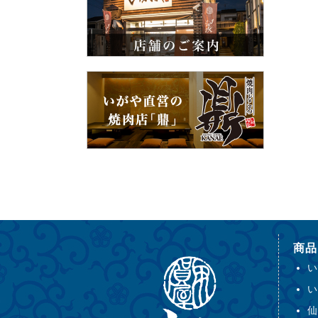
商品
い
い
仙