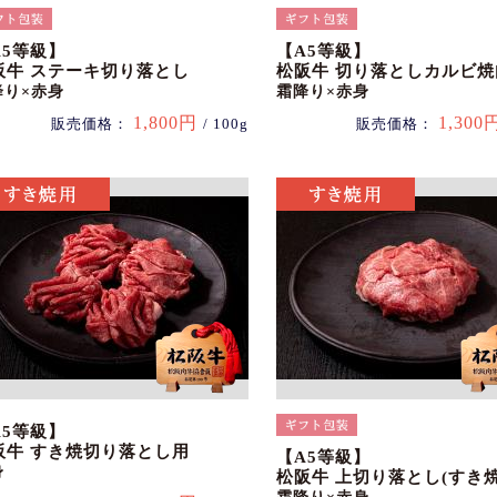
A5等級】
【A5等級】
阪牛 ステーキ切り落とし
松阪牛 切り落としカルビ焼
降り×赤身
霜降り×赤身
1,800円
1,300
販売価格：
/ 100g
販売価格：
A5等級】
阪牛 すき焼切り落とし用
【A5等級】
身
松阪牛 上切り落とし(すき焼