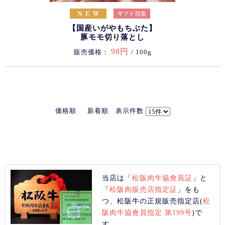
【国産いがやもちぶた】
豚モモ切り落とし
98円
販売価格：
/ 100g
価格順
新着順
表示件数
当店は「
松阪肉牛協會員証
」と
「
松阪肉販売店指定証
」をも
つ、松阪牛の正規販売指定店(
松
阪肉牛協會員指定 第199号
)で
す。