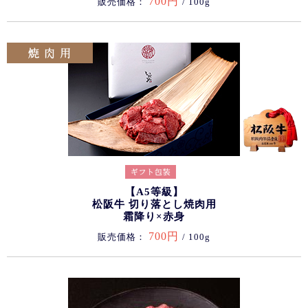
700円
販売価格：
/ 100g
【A5等級】
松阪牛 切り落とし焼肉用
霜降り×赤身
700円
販売価格：
/ 100g