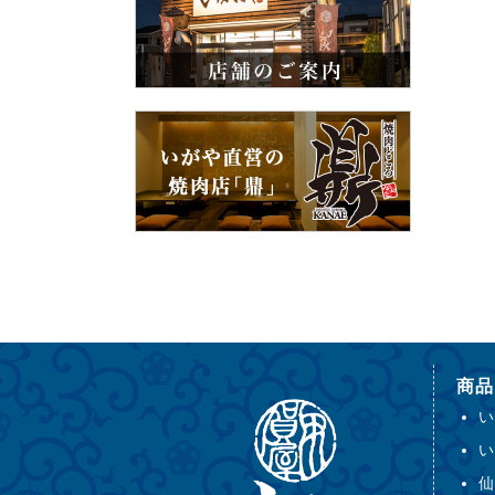
商品
い
い
仙