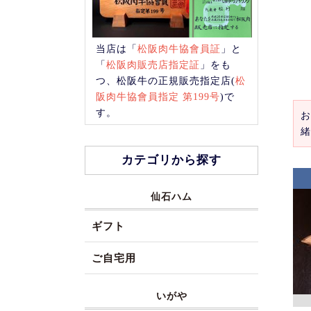
当店は「
松阪肉牛協會員証
」と
「
松阪肉販売店指定証
」をも
つ、松阪牛の正規販売指定店(
松
阪肉牛協會員指定 第199号
)で
す。
お
緒
カテゴリから探す
仙石ハム
ギフト
ご自宅用
いがや