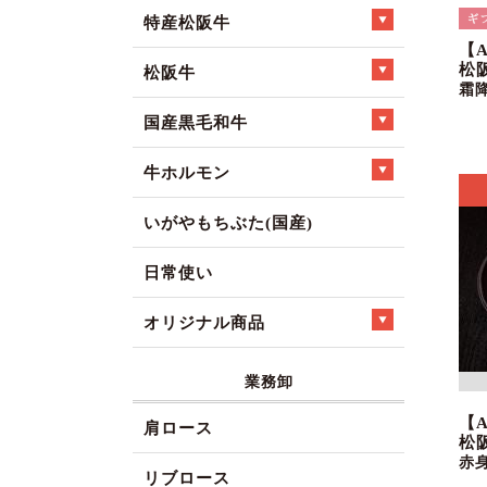
特産松阪牛
【
松
松阪牛
霜
国産黒毛和牛
牛ホルモン
いがやもちぶた(国産)
日常使い
オリジナル商品
業務卸
【
肩ロース
松
赤
リブロース