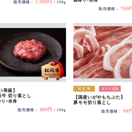
霜降り×赤身
1,000円
販売価格：
/ 100g
700
販売価格：
A5等級】
阪牛 切り落とし
【国産いがやもちぶた】
降り×赤身
豚モモ切り落とし
480円
販売価格：
/ 100g
98
販売価格：