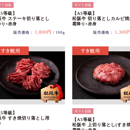
A5等級】
【A5等級】
阪牛 ステーキ切り落とし
松阪牛 切り落としカルビ焼
降り×赤身
霜降り×赤身
1,800円
1,300
販売価格：
/ 100g
販売価格：
A5等級】
阪牛 すき焼切り落とし用
【A5等級】
身
松阪牛 上切り落とし(すき焼