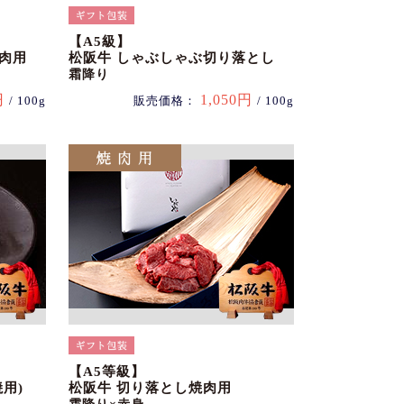
【A5級】
肉用
松阪牛 しゃぶしゃぶ切り落とし
霜降り
円
1,050円
/ 100g
販売価格：
/ 100g
【A5等級】
用)
松阪牛 切り落とし焼肉用