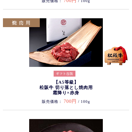
700円
販売価格：
/ 100g
【A5等級】
松阪牛 切り落とし焼肉用
霜降り×赤身
700円
販売価格：
/ 100g