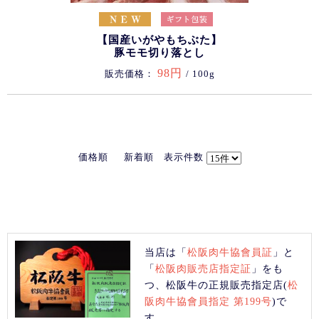
【国産いがやもちぶた】
豚モモ切り落とし
98円
販売価格：
/ 100g
価格順
新着順
表示件数
当店は「
松阪肉牛協會員証
」と
「
松阪肉販売店指定証
」をも
つ、松阪牛の正規販売指定店(
松
阪肉牛協會員指定 第199号
)で
す。