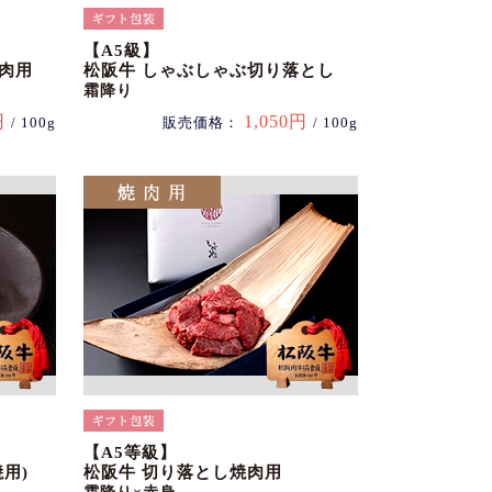
【A5級】
肉用
松阪牛 しゃぶしゃぶ切り落とし
霜降り
円
1,050円
/ 100g
販売価格：
/ 100g
【A5等級】
用)
松阪牛 切り落とし焼肉用