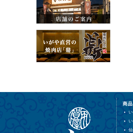
商品
い
い
仙