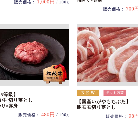
霜降り×赤身
1,000円
販売価格：
/ 100g
700
販売価格：
A5等級】
阪牛 切り落とし
【国産いがやもちぶた】
降り×赤身
豚モモ切り落とし
480円
販売価格：
/ 100g
98
販売価格：