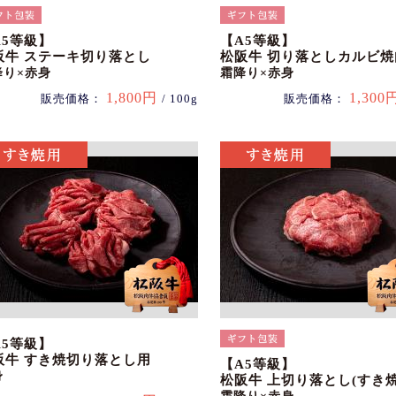
A5等級】
【A5等級】
阪牛 ステーキ切り落とし
松阪牛 切り落としカルビ焼
降り×赤身
霜降り×赤身
1,800円
1,300
販売価格：
/ 100g
販売価格：
A5等級】
阪牛 すき焼切り落とし用
【A5等級】
身
松阪牛 上切り落とし(すき焼