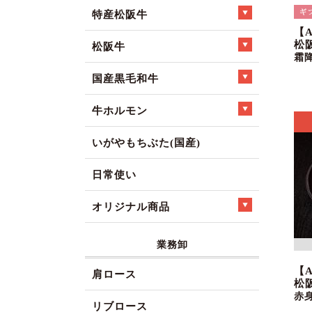
特産松阪牛
【
松
松阪牛
霜
国産黒毛和牛
牛ホルモン
いがやもちぶた(国産)
日常使い
オリジナル商品
業務卸
【
肩ロース
松
赤
リブロース