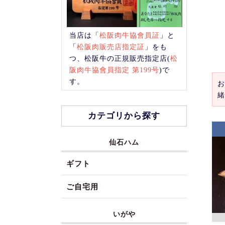
当店は「
松阪肉牛協會員証
」と
「
松阪肉販売店指定証
」をも
つ、松阪牛の正規販売指定店(
松
阪肉牛協會員指定 第199号
)で
す。
お
緒
カテゴリから探す
仙石ハム
ギフト
ご自宅用
いがや