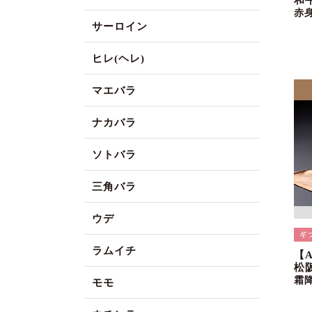
和
赤
サーロイン
ヒレ(ヘレ)
マエバラ
ナカバラ
ソトバラ
三角バラ
ウデ
ラムイチ
【
松
霜
モモ