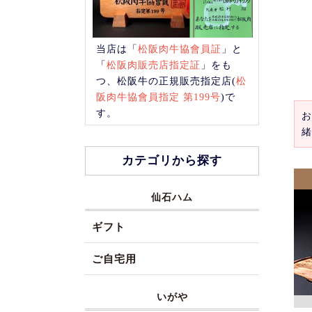
当店は「
松阪肉牛協會員証
」と
「
松阪肉販売店指定証
」をも
つ、松阪牛の正規販売指定店(
松
阪肉牛協會員指定 第199号
)で
す。
お
緒
カテゴリから探す
仙石ハム
ギフト
ご自宅用
いがや