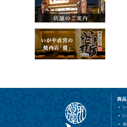
商品
い
い
仙