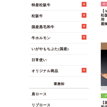
特産松阪牛
【
松
松阪牛
用
霜
国産黒毛和牛
牛ホルモン
いがやもちぶた(国産)
日常使い
オリジナル商品
業務卸
肩ロース
【
リブロース