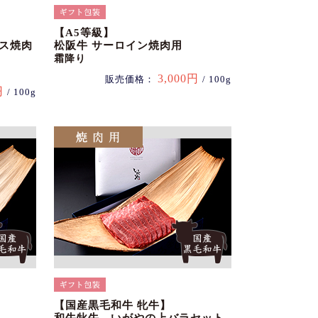
【A5等級】
ース焼肉
松阪牛 サーロイン焼肉用
霜降り
3,000円
販売価格：
/ 100g
円
/ 100g
【国産黒毛和牛 牝牛】