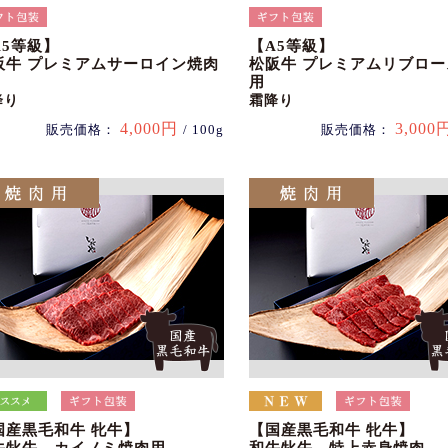
A5等級】
【A5等級】
阪牛 プレミアムサーロイン焼肉
松阪牛 プレミアムリブロ
用
降り
霜降り
4,000円
3,000
販売価格：
/ 100g
販売価格：
国産黒毛和牛 牝牛】
【国産黒毛和牛 牝牛】