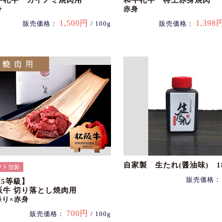
牛牝牛 カイノミ焼肉用
和牛牝牛 特上赤身焼肉
身
赤身
1,500円
1,398
販売価格：
/ 100g
販売価格：
自家製 生たれ(醤油味) 18
販売価格
A5等級】
阪牛 切り落とし焼肉用
降り×赤身
700円
販売価格：
/ 100g