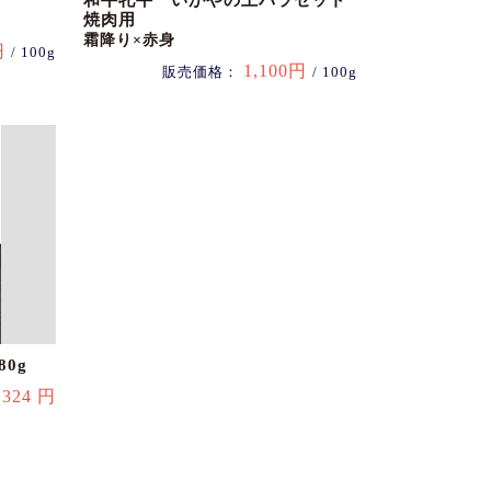
和牛牝牛 いがやの上バラセット
焼肉用
霜降り×赤身
円
/ 100g
1,100円
販売価格：
/ 100g
0g
324 円
：