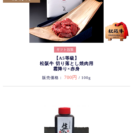
【A5等級】
松阪牛 切り落とし焼肉用
霜降り×赤身
700円
販売価格：
/ 100g