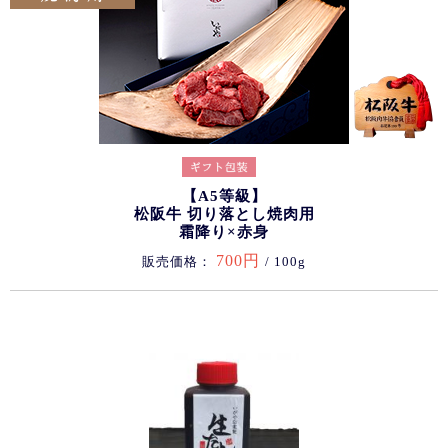
【A5等級】
松阪牛 切り落とし焼肉用
霜降り×赤身
700円
販売価格：
/ 100g