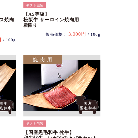
【A5等級】
ース焼肉
松阪牛 サーロイン焼肉用
霜降り
3,000円
販売価格：
/ 100g
円
/ 100g
【国産黒毛和牛 牝牛】