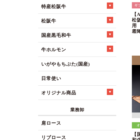
特産松阪牛
【
松
松阪牛
用
霜
国産黒毛和牛
牛ホルモン
いがやもちぶた(国産)
日常使い
オリジナル商品
業務卸
肩ロース
【
リブロース