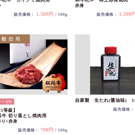
牛牝牛 カイノミ焼肉用
和牛牝牛 特上赤身焼肉
身
赤身
1,500円
1,398
販売価格：
/ 100g
販売価格：
自家製 生たれ(醤油味) 18
販売価格
A5等級】
阪牛 切り落とし焼肉用
降り×赤身
700円
販売価格：
/ 100g