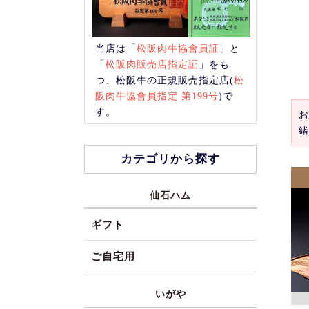
当店は「
松阪肉牛協會員証
」と
「
松阪肉販売店指定証
」をも
つ、松阪牛の正規販売指定店(
松
阪肉牛協會員指定 第199号
)で
す。
お
緒
カテゴリから探す
仙石ハム
ギフト
ご自宅用
いがや