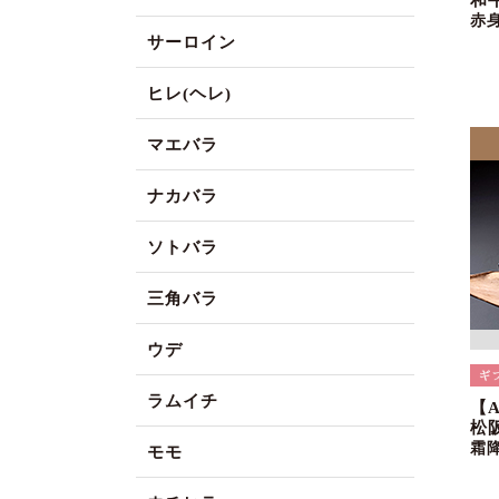
和
赤
サーロイン
ヒレ(ヘレ)
マエバラ
ナカバラ
ソトバラ
三角バラ
ウデ
ラムイチ
【
松
霜
モモ