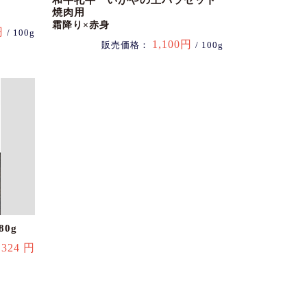
和牛牝牛 いがやの上バラセット
焼肉用
霜降り×赤身
円
/ 100g
1,100円
販売価格：
/ 100g
0g
324 円
：