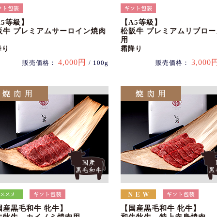
A5等級】
【A5等級】
阪牛 プレミアムサーロイン焼肉
松阪牛 プレミアムリブロ
用
降り
霜降り
4,000円
3,000
販売価格：
/ 100g
販売価格：
国産黒毛和牛 牝牛】
【国産黒毛和牛 牝牛】