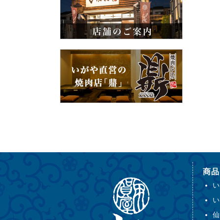
商品
い
い
仙