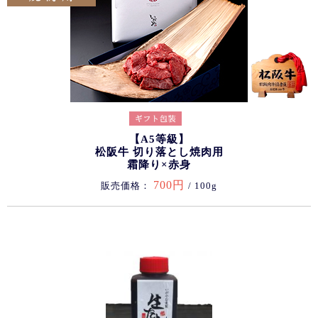
【A5等級】
松阪牛 切り落とし焼肉用
霜降り×赤身
700円
販売価格：
/ 100g