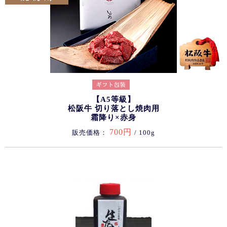
【A5等級】
松阪牛 切り落とし焼肉用
霜降り×赤身
700円
販売価格：
/ 100g