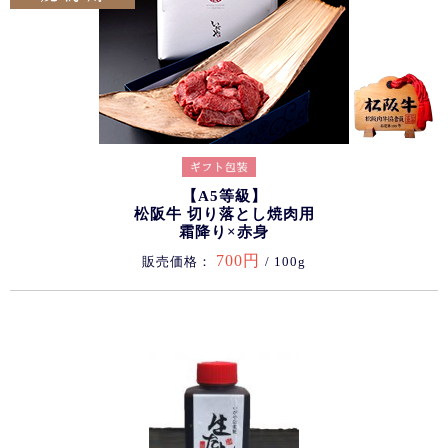
【A5等級】
松阪牛 切り落とし焼肉用
霜降り×赤身
700円
販売価格：
/ 100g