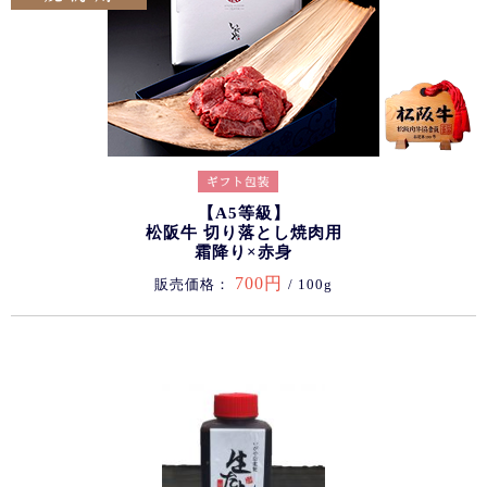
【A5等級】
松阪牛 切り落とし焼肉用
霜降り×赤身
700円
販売価格：
/ 100g