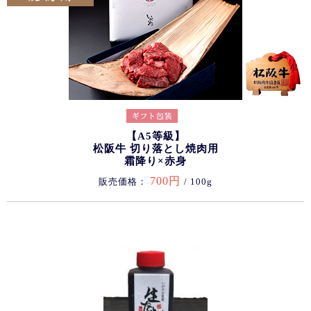
【A5等級】
松阪牛 切り落とし焼肉用
霜降り×赤身
700円
販売価格：
/ 100g