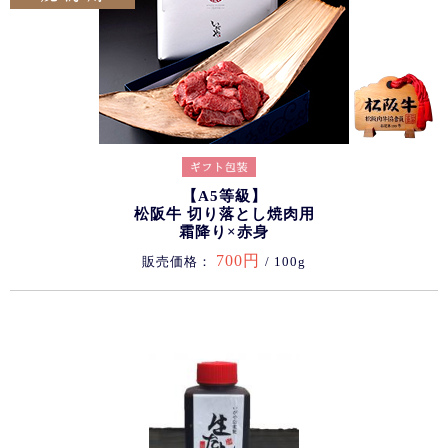
【A5等級】
松阪牛 切り落とし焼肉用
霜降り×赤身
700円
販売価格：
/ 100g