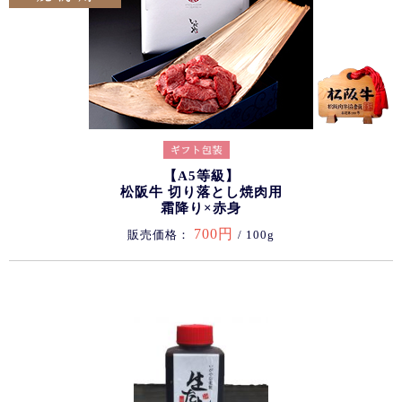
【A5等級】
松阪牛 切り落とし焼肉用
霜降り×赤身
700円
販売価格：
/ 100g