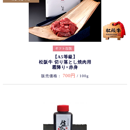
【A5等級】
松阪牛 切り落とし焼肉用
霜降り×赤身
700円
販売価格：
/ 100g