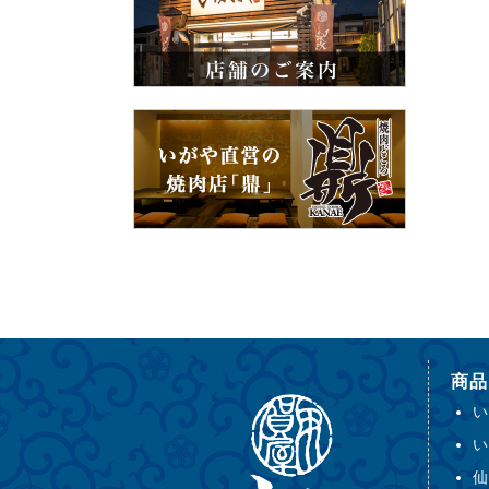
商品
い
い
仙