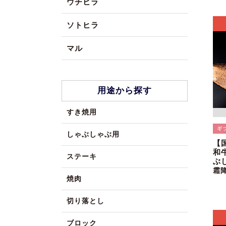
ウチヒラ
ソトヒラ
マル
用途から探す
すき焼用
しゃぶしゃぶ用
【
和
ステーキ
ぶ
霜
焼肉
切り落とし
ブロック