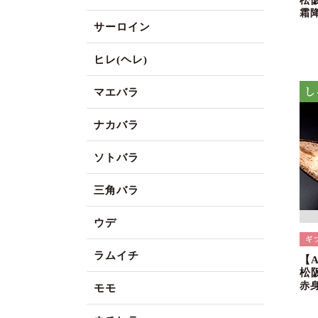
松
霜
サーロイン
ヒレ(ヘレ)
マエバラ
ナカバラ
ソトバラ
三角バラ
ウデ
ラムイチ
【
松
赤
モモ