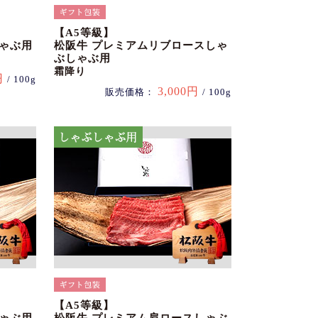
【A5等級】
しゃぶ用
松阪牛 プレミアムリブロースしゃ
ぶしゃぶ用
霜降り
円
/ 100g
3,000円
販売価格：
/ 100g
【A5等級】