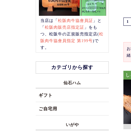
当店は「
松阪肉牛協會員証
」と
1
「
松阪肉販売店指定証
」をも
つ、松阪牛の正規販売指定店(
松
阪肉牛協會員指定 第199号
)で
す。
お
緒
カテゴリから探す
仙石ハム
ギフト
ご自宅用
いがや