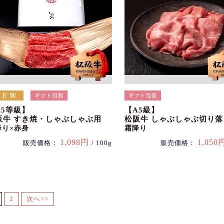
A5等級】
【A5級】
阪牛 すき焼・しゃぶしゃぶ用
松阪牛 しゃぶしゃぶ切り落
降り×赤身
霜降り
1,098円
1,050
販売価格：
/ 100g
販売価格：
2
次へ>>