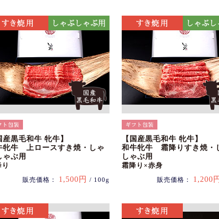
国産黒毛和牛 牝牛】
【国産黒毛和牛 牝牛】
牛牝牛 上ロースすき焼・しゃ
和牛牝牛 霜降りすき焼・
しゃぶ用
しゃぶ用
降り
霜降り×赤身
1,500円
1,200
販売価格：
/ 100g
販売価格：