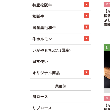
特産松阪牛
【
松
松阪牛
ぶ
霜
国産黒毛和牛
牛ホルモン
いがやもちぶた(国産)
日常使い
オリジナル商品
業務卸
肩ロース
【
リブロース