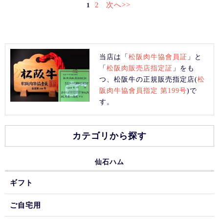
2
次へ>>
1
当店は「
松阪肉牛協會員証
」と
「
松阪肉販売店指定証
」をも
つ、松阪牛の正規販売指定店(
松
阪肉牛協會員指定 第199号
)で
す。
カテゴリから探す
仙石ハム
ギフト
ご自宅用