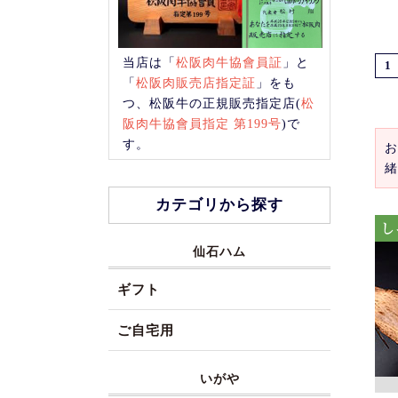
当店は「
松阪肉牛協會員証
」と
1
「
松阪肉販売店指定証
」をも
つ、松阪牛の正規販売指定店(
松
阪肉牛協會員指定 第199号
)で
す。
お
緒
カテゴリから探す
仙石ハム
ギフト
ご自宅用
いがや