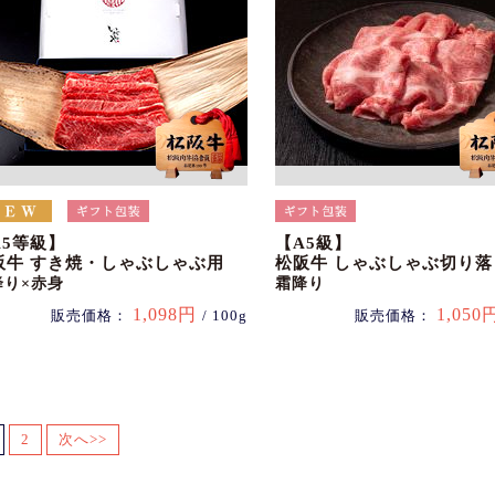
A5等級】
【A5級】
阪牛 すき焼・しゃぶしゃぶ用
松阪牛 しゃぶしゃぶ切り落
降り×赤身
霜降り
1,098円
1,050
販売価格：
/ 100g
販売価格：
2
次へ>>