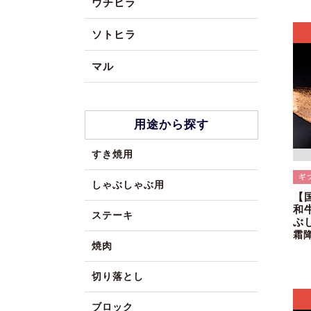
ウチヒラ
ソトヒラ
マル
用途から探す
すき焼用
しゃぶしゃぶ用
【
和
ステーキ
ぶ
霜
焼肉
切り落とし
ブロック