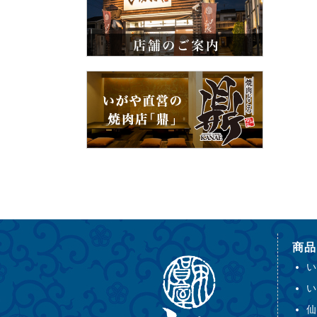
商品
い
い
仙