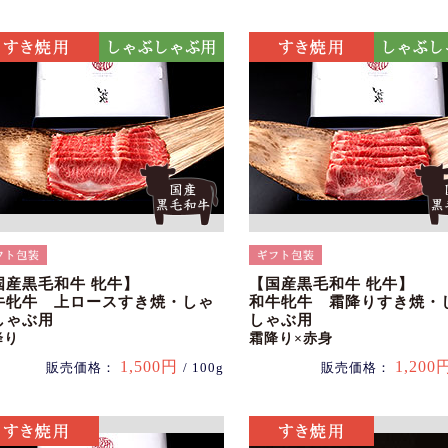
国産黒毛和牛 牝牛】
【国産黒毛和牛 牝牛】
牛牝牛 上ロースすき焼・しゃ
和牛牝牛 霜降りすき焼・
しゃぶ用
しゃぶ用
降り
霜降り×赤身
1,500円
1,200
販売価格：
/ 100g
販売価格：