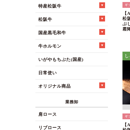
特産松阪牛
【
松
松阪牛
ぶ
霜
国産黒毛和牛
牛ホルモン
いがやもちぶた(国産)
日常使い
オリジナル商品
業務卸
肩ロース
【
リブロース