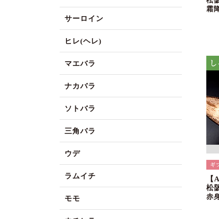
松
霜
サーロイン
ヒレ(ヘレ)
マエバラ
ナカバラ
ソトバラ
三角バラ
ウデ
ラムイチ
【
松
赤
モモ