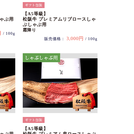
【A5等級】
しゃぶ用
松阪牛 プレミアムリブロースしゃ
ぶしゃぶ用
霜降り
円
/ 100g
3,000円
販売価格：
/ 100g
【A5等級】