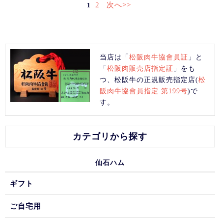
2
次へ>>
1
当店は「
松阪肉牛協會員証
」と
「
松阪肉販売店指定証
」をも
つ、松阪牛の正規販売指定店(
松
阪肉牛協會員指定 第199号
)で
す。
カテゴリから探す
仙石ハム
ギフト
ご自宅用