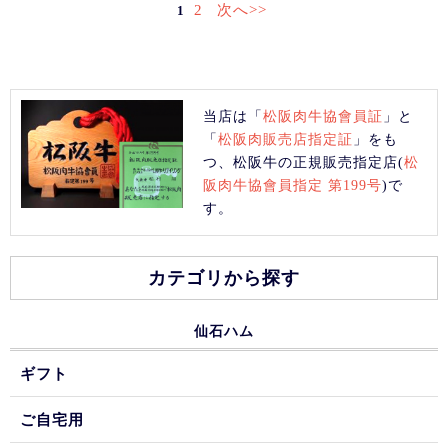
2
次へ>>
1
当店は「
松阪肉牛協會員証
」と
「
松阪肉販売店指定証
」をも
つ、松阪牛の正規販売指定店(
松
阪肉牛協會員指定 第199号
)で
す。
カテゴリから探す
仙石ハム
ギフト
ご自宅用