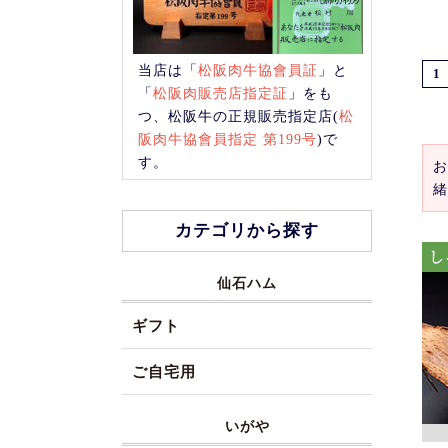
当店は「
松阪肉牛協會員証
」と
1
「
松阪肉販売店指定証
」をも
つ、松阪牛の正規販売指定店(
松
阪肉牛協會員指定 第199号
)で
す。
お
緒
カテゴリから探す
仙石ハム
ギフト
ご自宅用
いがや