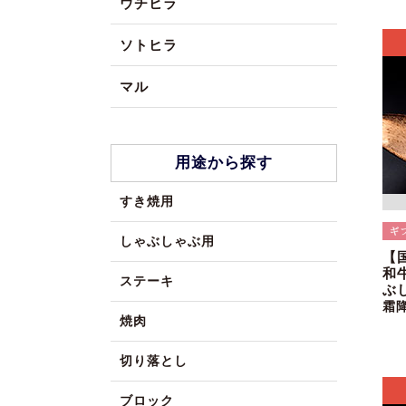
ウチヒラ
ソトヒラ
マル
用途から探す
すき焼用
しゃぶしゃぶ用
【
和
ステーキ
ぶ
霜
焼肉
切り落とし
ブロック