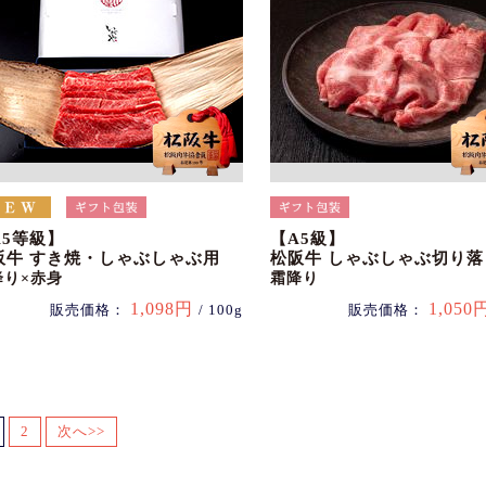
A5等級】
【A5級】
阪牛 すき焼・しゃぶしゃぶ用
松阪牛 しゃぶしゃぶ切り落
降り×赤身
霜降り
1,098円
1,050
販売価格：
/ 100g
販売価格：
2
次へ>>