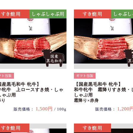
国産黒毛和牛 牝牛】
【国産黒毛和牛 牝牛】
牛牝牛 上ロースすき焼・しゃ
和牛牝牛 霜降りすき焼・
しゃぶ用
しゃぶ用
降り
霜降り×赤身
1,500円
1,200
販売価格：
/ 100g
販売価格：