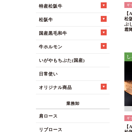
特産松阪牛
【
松
松阪牛
ぶ
霜
国産黒毛和牛
牛ホルモン
いがやもちぶた(国産)
日常使い
オリジナル商品
業務卸
肩ロース
【
リブロース