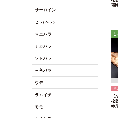
松
霜
サーロイン
ヒレ(ヘレ)
マエバラ
ナカバラ
ソトバラ
三角バラ
ウデ
ラムイチ
【
松
赤
モモ