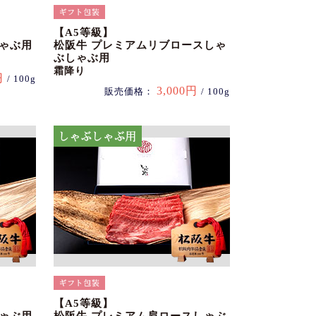
【A5等級】
しゃぶ用
松阪牛 プレミアムリブロースしゃ
ぶしゃぶ用
霜降り
円
/ 100g
3,000円
販売価格：
/ 100g
【A5等級】