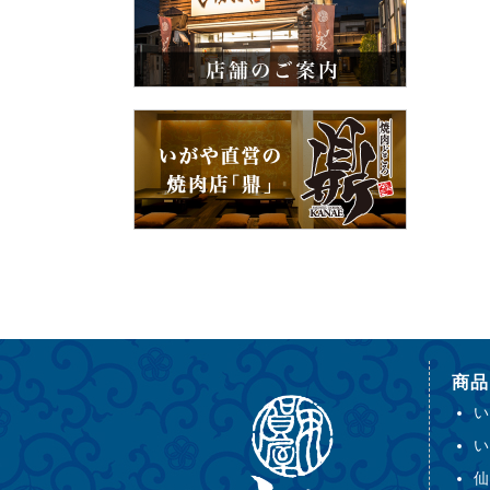
商品
い
い
仙