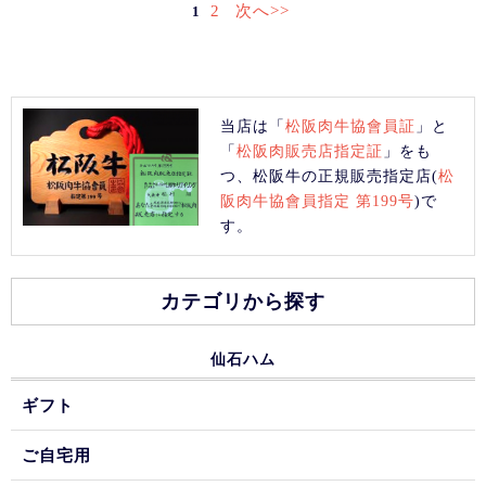
2
次へ>>
1
当店は「
松阪肉牛協會員証
」と
「
松阪肉販売店指定証
」をも
つ、松阪牛の正規販売指定店(
松
阪肉牛協會員指定 第199号
)で
す。
カテゴリから探す
仙石ハム
ギフト
ご自宅用