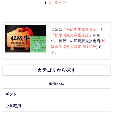
2
次へ>>
1
当店は「
松阪肉牛協會員証
」と
「
松阪肉販売店指定証
」をも
つ、松阪牛の正規販売指定店(
松
阪肉牛協會員指定 第199号
)で
す。
カテゴリから探す
仙石ハム
ギフト
ご自宅用