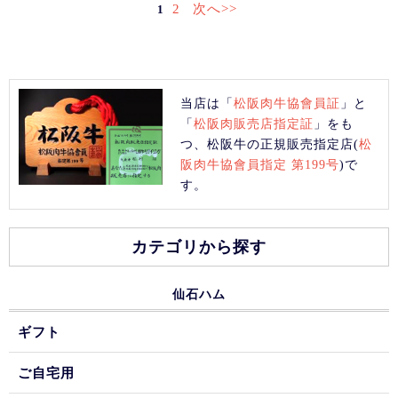
2
次へ>>
1
当店は「
松阪肉牛協會員証
」と
「
松阪肉販売店指定証
」をも
つ、松阪牛の正規販売指定店(
松
阪肉牛協會員指定 第199号
)で
す。
カテゴリから探す
仙石ハム
ギフト
ご自宅用