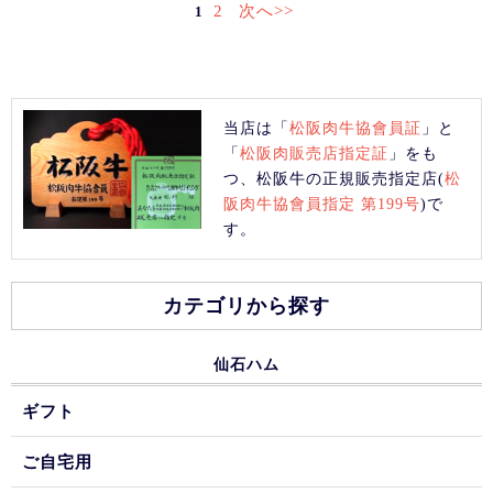
2
次へ>>
1
当店は「
松阪肉牛協會員証
」と
「
松阪肉販売店指定証
」をも
つ、松阪牛の正規販売指定店(
松
阪肉牛協會員指定 第199号
)で
す。
カテゴリから探す
仙石ハム
ギフト
ご自宅用