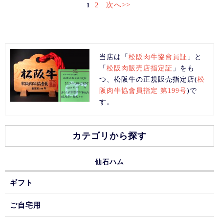
2
次へ>>
1
当店は「
松阪肉牛協會員証
」と
「
松阪肉販売店指定証
」をも
つ、松阪牛の正規販売指定店(
松
阪肉牛協會員指定 第199号
)で
す。
カテゴリから探す
仙石ハム
ギフト
ご自宅用