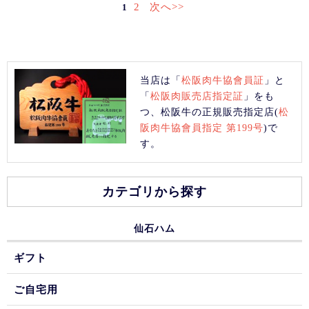
2
次へ>>
1
当店は「
松阪肉牛協會員証
」と
「
松阪肉販売店指定証
」をも
つ、松阪牛の正規販売指定店(
松
阪肉牛協會員指定 第199号
)で
す。
カテゴリから探す
仙石ハム
ギフト
ご自宅用