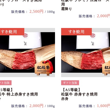
阪牛 リブロースすき焼用
松阪牛 プレミアム肩ロー
用
降り
霜降り
2,500円
販売価格：
/ 100g
2,000
販売価格：
A5等級】
【A5等級】
阪牛 特上赤身すき焼用
松阪牛 赤身すき焼用
身
赤身
2,000円
1,600
販売価格：
/ 100g
販売価格：