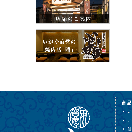
商品
い
い
仙