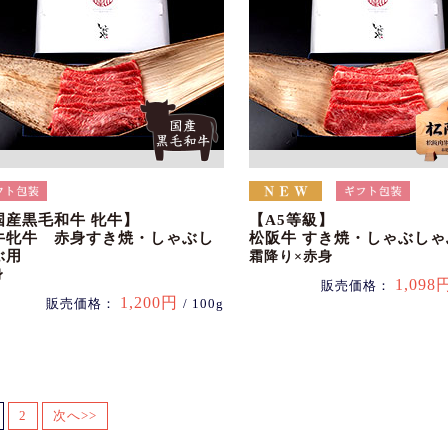
国産黒毛和牛 牝牛】
【A5等級】
牛牝牛 赤身すき焼・しゃぶし
松阪牛 すき焼・しゃぶしゃ
ぶ用
霜降り×赤身
身
1,098
販売価格：
1,200円
販売価格：
/ 100g
2
次へ>>