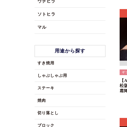
ウチヒラ
ソトヒラ
マル
用途から探す
すき焼用
しゃぶしゃぶ用
【
松
ステーキ
霜
焼肉
切り落とし
ブロック