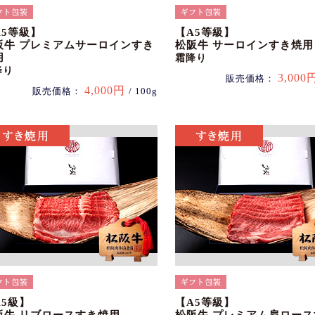
A5等級】
【A5等級】
阪牛 プレミアムサーロインすき
松阪牛 サーロインすき焼用
用
霜降り
降り
3,000
販売価格：
4,000円
販売価格：
/ 100g
A5級】
【A5等級】