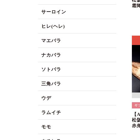
松
霜
サーロイン
ヒレ(ヘレ)
マエバラ
ナカバラ
ソトバラ
三角バラ
ウデ
ラムイチ
【
松
赤
モモ