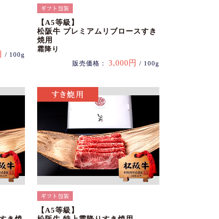
【A5等級】
松阪牛 プレミアムリブロースすき
焼用
霜降り
円
/ 100g
3,000円
販売価格：
/ 100g
【A5等級】