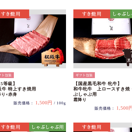
A5等級】
【国産黒毛和牛 牝牛】
阪牛 特上すき焼用
和牛牝牛 上ロースすき焼
ぶしゃぶ用
降り×赤身
霜降り
1,500円
販売価格：
/ 100g
1,500
販売価格：