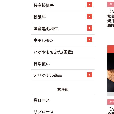
特産松阪牛
【
松
松阪牛
焼
霜
国産黒毛和牛
牛ホルモン
いがやもちぶた(国産)
日常使い
オリジナル商品
業務卸
肩ロース
【
リブロース