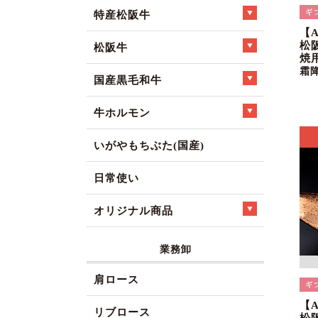
特産松阪牛
【
松
松阪牛
焼
霜
国産黒毛和牛
牛ホルモン
いがやもちぶた(国産)
日常使い
オリジナル商品
業務卸
肩ロース
【
リブロース