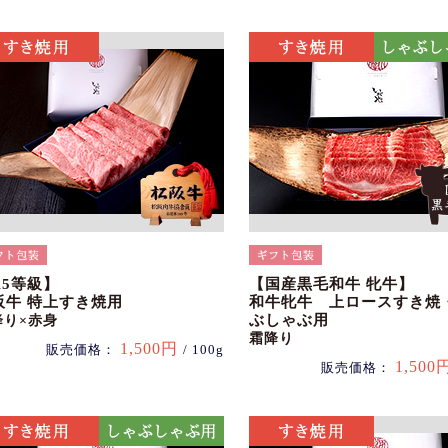
A5等級】
【国産黒毛和牛 牝牛】
阪牛 特上すき焼用
和牛牝牛 上ロースすき焼
ぶしゃぶ用
降り×赤身
霜降り
1,500円
販売価格：
/ 100g
1,500
販売価格：