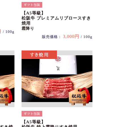
【A5等級】
松阪牛 プレミアムリブロースすき
焼用
霜降り
円
/ 100g
3,000円
販売価格：
/ 100g
【A5等級】