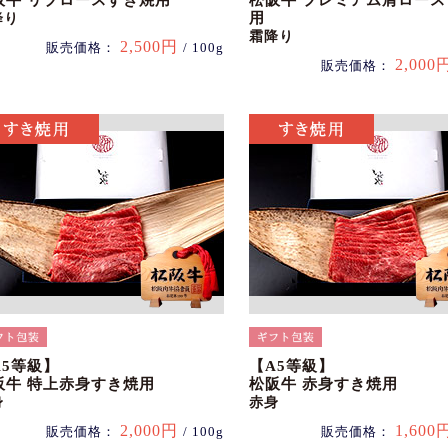
阪牛 リブロースすき焼用
松阪牛 プレミアム肩ロー
用
降り
霜降り
2,500円
販売価格：
/ 100g
2,000
販売価格：
A5等級】
【A5等級】
阪牛 特上赤身すき焼用
松阪牛 赤身すき焼用
身
赤身
2,000円
1,600
販売価格：
/ 100g
販売価格：