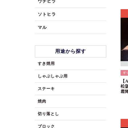
ウチヒラ
ソトヒラ
マル
用途から探す
すき焼用
しゃぶしゃぶ用
【
松
ステーキ
霜
焼肉
切り落とし
ブロック