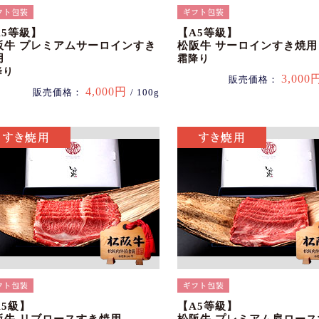
A5等級】
【A5等級】
阪牛 プレミアムサーロインすき
松阪牛 サーロインすき焼用
用
霜降り
降り
3,000
販売価格：
4,000円
販売価格：
/ 100g
A5級】
【A5等級】