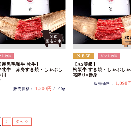
国産黒毛和牛 牝牛】
【A5等級】
牛牝牛 赤身すき焼・しゃぶし
松阪牛 すき焼・しゃぶしゃ
ぶ用
霜降り×赤身
身
1,098
販売価格：
1,200円
販売価格：
/ 100g
2
次へ>>