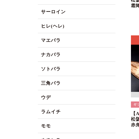
松
霜
サーロイン
ヒレ(ヘレ)
マエバラ
ナカバラ
ソトバラ
三角バラ
ウデ
ラムイチ
【
松
赤
モモ