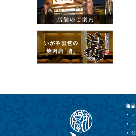
商品
い
い
仙