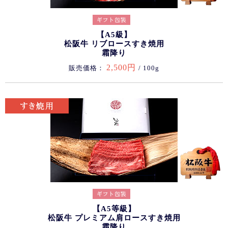
【A5級】
松阪牛 リブロースすき焼用
霜降り
2,500円
販売価格：
/ 100g
【A5等級】
松阪牛 プレミアム肩ロースすき焼用
霜降り