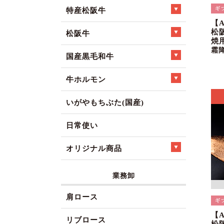
特産松阪牛
【
松
松阪牛
焼
霜
国産黒毛和牛
牛ホルモン
いがやもちぶた(国産)
日常使い
オリジナル商品
業務卸
肩ロース
【
リブロース