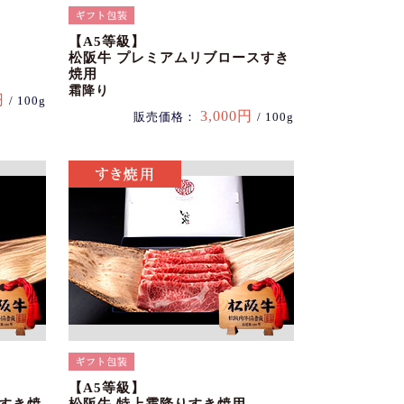
【A5等級】
松阪牛 プレミアムリブロースすき
焼用
霜降り
円
/ 100g
3,000円
販売価格：
/ 100g
【A5等級】