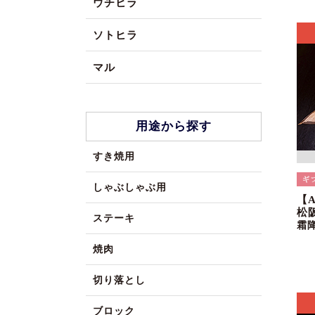
ウチヒラ
ソトヒラ
マル
用途から探す
すき焼用
しゃぶしゃぶ用
【
松
ステーキ
霜
焼肉
切り落とし
ブロック