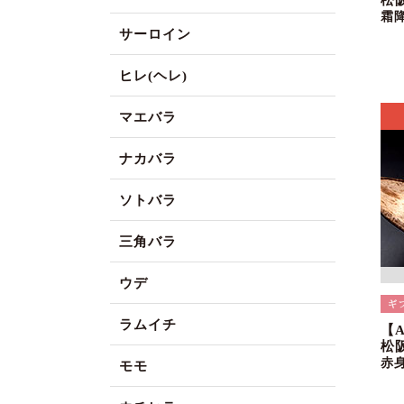
松
霜
サーロイン
ヒレ(ヘレ)
マエバラ
ナカバラ
ソトバラ
三角バラ
ウデ
ラムイチ
【
松
赤
モモ