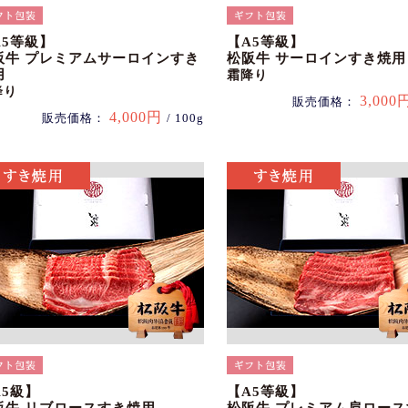
A5等級】
【A5等級】
阪牛 プレミアムサーロインすき
松阪牛 サーロインすき焼用
用
霜降り
降り
3,000
販売価格：
4,000円
販売価格：
/ 100g
A5級】
【A5等級】