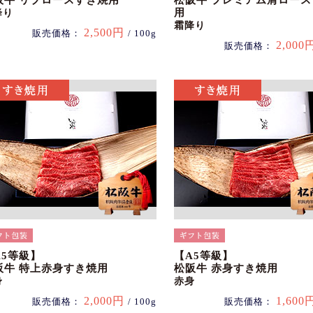
阪牛 リブロースすき焼用
松阪牛 プレミアム肩ロー
用
降り
霜降り
2,500円
販売価格：
/ 100g
2,000
販売価格：
A5等級】
【A5等級】
阪牛 特上赤身すき焼用
松阪牛 赤身すき焼用
身
赤身
2,000円
1,600
販売価格：
/ 100g
販売価格：