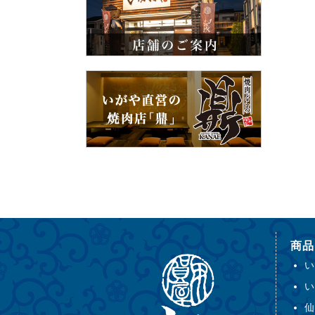
商品
い
い
仙