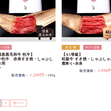
国産黒毛和牛 牝牛】
【A5等級】
牛牝牛 赤身すき焼・しゃぶし
松阪牛 すき焼・しゃぶしゃ
ぶ用
霜降り×赤身
身
1,098
販売価格：
1,200円
販売価格：
/ 100g
2
次へ>>