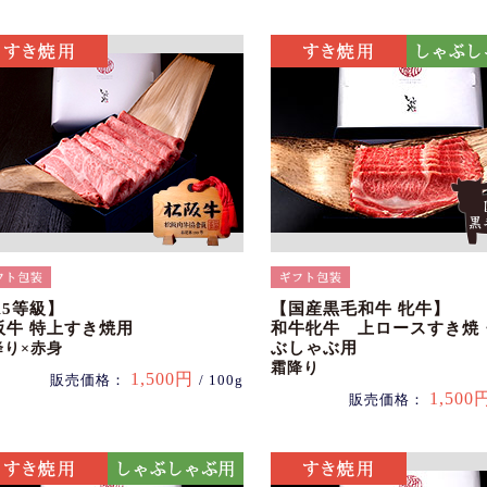
A5等級】
【国産黒毛和牛 牝牛】
阪牛 特上すき焼用
和牛牝牛 上ロースすき焼
ぶしゃぶ用
降り×赤身
霜降り
1,500円
販売価格：
/ 100g
1,500
販売価格：