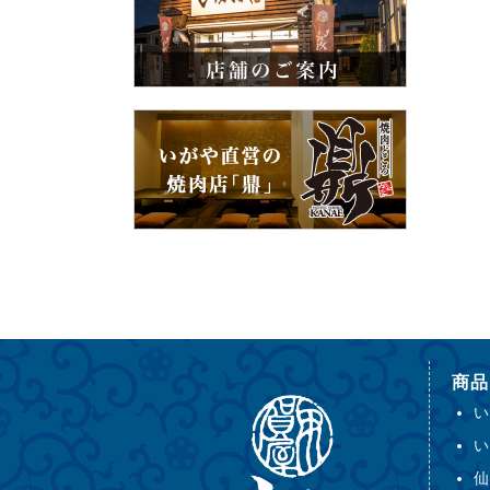
商品
い
い
仙