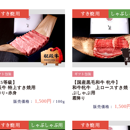
A5等級】
【国産黒毛和牛 牝牛】
阪牛 特上すき焼用
和牛牝牛 上ロースすき焼
ぶしゃぶ用
降り×赤身
霜降り
1,500円
販売価格：
/ 100g
1,500
販売価格：