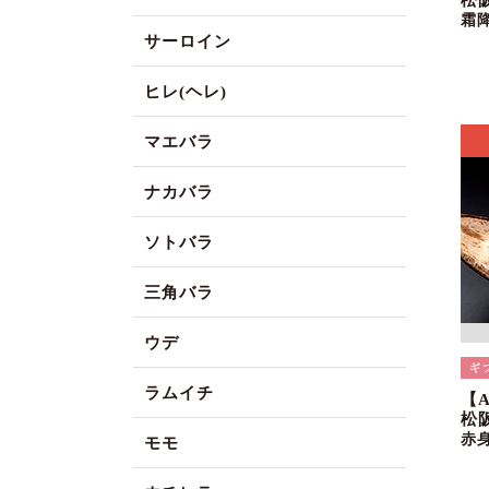
松
霜
サーロイン
ヒレ(ヘレ)
マエバラ
ナカバラ
ソトバラ
三角バラ
ウデ
ラムイチ
【
松
赤
モモ