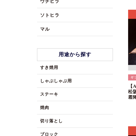
ウチヒラ
ソトヒラ
マル
用途から探す
すき焼用
しゃぶしゃぶ用
【
松
ステーキ
霜
焼肉
切り落とし
ブロック