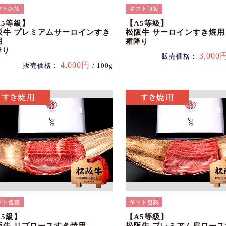
A5等級】
【A5等級】
阪牛 プレミアムサーロインすき
松阪牛 サーロインすき焼用
用
霜降り
降り
3,000
販売価格：
4,000円
販売価格：
/ 100g
A5級】
【A5等級】