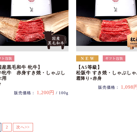
国産黒毛和牛 牝牛】
【A5等級】
牛牝牛 赤身すき焼・しゃぶし
松阪牛 すき焼・しゃぶしゃ
ぶ用
霜降り×赤身
身
1,098
販売価格：
1,200円
販売価格：
/ 100g
2
次へ>>