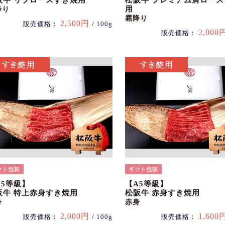
阪牛 リブロースすき焼用
松阪牛 プレミアム肩ロー
用
降り
霜降り
2,500円
販売価格：
/ 100g
2,000
販売価格：
A5等級】
【A5等級】
阪牛 特上赤身すき焼用
松阪牛 赤身すき焼用
身
赤身
2,000円
1,600
販売価格：
/ 100g
販売価格：