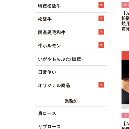
特産松阪牛
【
松
松阪牛
焼
霜
国産黒毛和牛
牛ホルモン
いがやもちぶた(国産)
日常使い
オリジナル商品
業務卸
肩ロース
【
リブロース