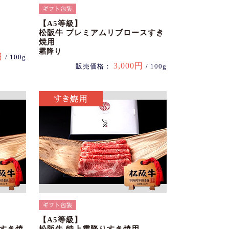
【A5等級】
松阪牛 プレミアムリブロースすき
焼用
霜降り
円
/ 100g
3,000円
販売価格：
/ 100g
【A5等級】