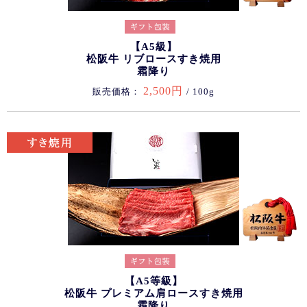
【A5級】
松阪牛 リブロースすき焼用
霜降り
2,500円
販売価格：
/ 100g
【A5等級】
松阪牛 プレミアム肩ロースすき焼用
霜降り